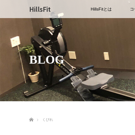
HillsFit
HillsFitとは
コ
BLOG
ホーム
くびれ