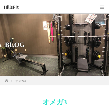
HillsFit
BLOG
ホーム
オメガ3
オメガ3