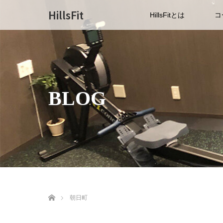
HillsFit
HillsFitとは
コ
BLOG
ホーム
朝日町