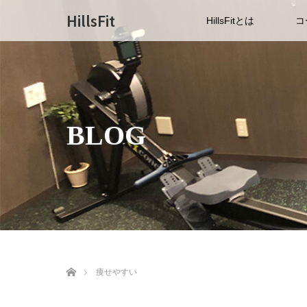
HillsFit
HillsFitとは
コ
BLOG
ホーム
痩せやすい