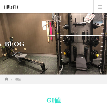
HillsFit
BLOG
ホーム
GI値
GI値