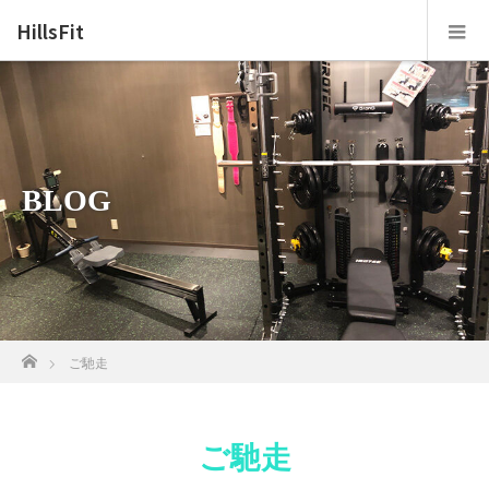
HillsFit
BLOG
ホーム
ご馳走
ご馳走