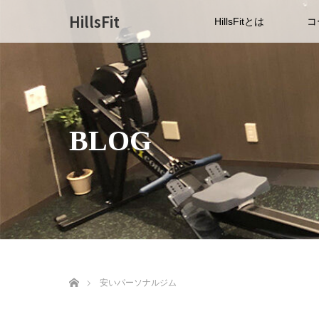
HillsFit
HillsFitとは
コ
BLOG
ホーム
安いパーソナルジム