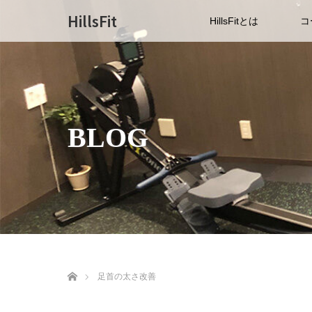
HillsFit
HillsFitとは
コ
BLOG
ホーム
足首の太さ改善