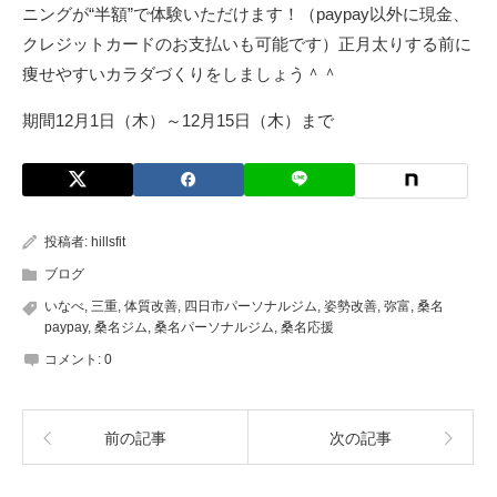
ニングが“半額”で体験いただけます！（paypay以外に現金、
クレジットカードのお支払いも可能です）正月太りする前に
痩せやすいカラダづくりをしましょう＾＾
期間12月1日（木）～12月15日（木）まで
投稿者:
hillsfit
ブログ
いなべ
,
三重
,
体質改善
,
四日市パーソナルジム
,
姿勢改善
,
弥富
,
桑名
paypay
,
桑名ジム
,
桑名パーソナルジム
,
桑名応援
コメント:
0
前の記事
次の記事