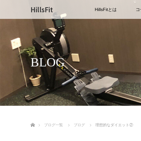
HillsFit
HillsFitとは
コ
BLOG
ホーム
ブログ一覧
ブログ
理想的なダイエット②