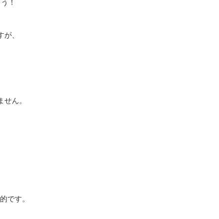
ょう！
すが、
ません。
、
想的です。