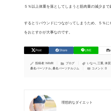
５％以上体重を落としてしまうと筋肉量の減少まで
するとリバウンドにつながってしまうため、５％に
をおとすかが大事なのです。
Post
Share
LINE
投稿者:
hillsfit
ブログ
いなべ
,
三重
,
体質
桑名パーソナル
,
桑名パーソナルジム
コメント:
0
理想的なダイエット