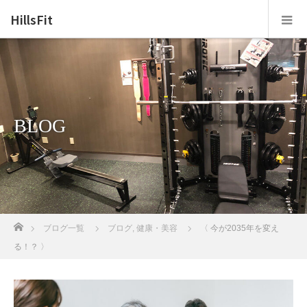
HillsFit
BLOG
ホーム
ブログ一覧
ブログ
,
健康・美容
〈 今が2035年を変え
る！？ 〉