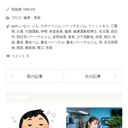
投稿者:
Hills Fit
ブログ
,
健康・美容
gym
,
いなべ
,
ジム
,
スポーツジム
,
パーソナルジム
,
フィットネス
,
三重
県
,
介護
,
介護運動
,
伊勢
,
体質改善
,
健康
,
健康運動指導士
,
名古屋
,
四日
市
,
四日市パーソナルジム
,
姿勢改善
,
将来
,
少子高齢化
,
弥富
,
朝日
,
松
坂
,
桑名
,
桑名ジム
,
桑名パーソナル
,
桑名パーソナルジム
,
津
,
生活習慣
病
,
税収
,
糖尿病
,
蟹江
,
長島
コメント:
0
前の記事
次の記事
関連記事