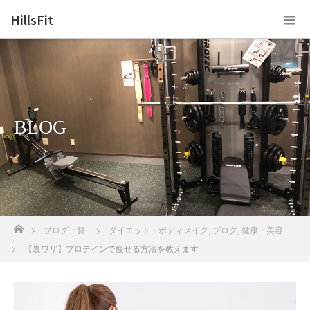
HillsFit
BLOG
ホーム
ブログ一覧
ダイエット・ボディメイク
,
ブログ
,
健康・美容
【裏ワザ】プロテインで痩せる方法を教えます