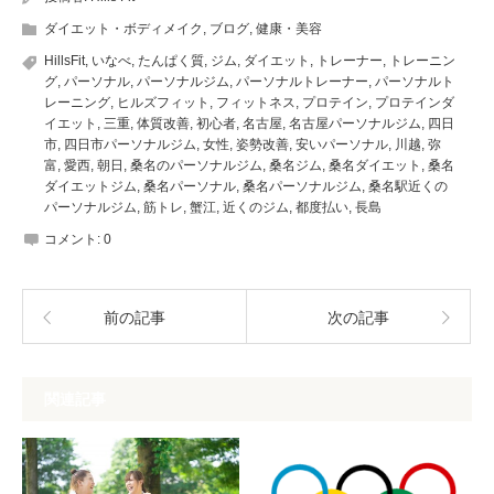
ダイエット・ボディメイク
,
ブログ
,
健康・美容
HillsFit
,
いなべ
,
たんぱく質
,
ジム
,
ダイエット
,
トレーナー
,
トレーニン
グ
,
パーソナル
,
パーソナルジム
,
パーソナルトレーナー
,
パーソナルト
レーニング
,
ヒルズフィット
,
フィットネス
,
プロテイン
,
プロテインダ
イエット
,
三重
,
体質改善
,
初心者
,
名古屋
,
名古屋パーソナルジム
,
四日
市
,
四日市パーソナルジム
,
女性
,
姿勢改善
,
安いパーソナル
,
川越
,
弥
富
,
愛西
,
朝日
,
桑名のパーソナルジム
,
桑名ジム
,
桑名ダイエット
,
桑名
ダイエットジム
,
桑名パーソナル
,
桑名パーソナルジム
,
桑名駅近くの
パーソナルジム
,
筋トレ
,
蟹江
,
近くのジム
,
都度払い
,
長島
コメント:
0
前の記事
次の記事
関連記事