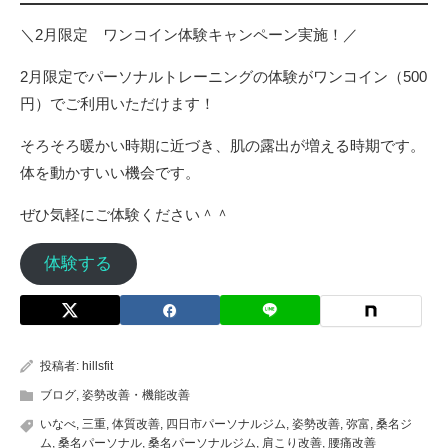
＼2月限定 ワンコイン体験キャンペーン実施！／
2月限定でパーソナルトレーニングの体験がワンコイン（500
円）でご利用いただけます！
そろそろ暖かい時期に近づき、肌の露出が増える時期です。
体を動かすいい機会です。
ぜひ気軽にご体験ください＾＾
体験する
投稿者:
hillsfit
ブログ
,
姿勢改善・機能改善
いなべ
,
三重
,
体質改善
,
四日市パーソナルジム
,
姿勢改善
,
弥富
,
桑名ジ
ム
,
桑名パーソナル
,
桑名パーソナルジム
,
肩こり改善
,
腰痛改善