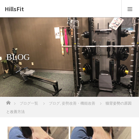
HillsFit
BLOG
ホーム
ブログ一覧
ブログ
,
姿勢改善・機能改善
猫背姿勢の原因
と改善方法