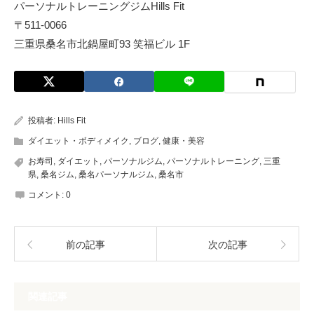
パーソナルトレーニングジムHills Fit
〒511-0066
三重県桑名市北鍋屋町93 笑福ビル 1F
投稿者:
Hills Fit
ダイエット・ボディメイク
,
ブログ
,
健康・美容
お寿司
,
ダイエット
,
パーソナルジム
,
パーソナルトレーニング
,
三重
県
,
桑名ジム
,
桑名パーソナルジム
,
桑名市
コメント:
0
前の記事
次の記事
関連記事