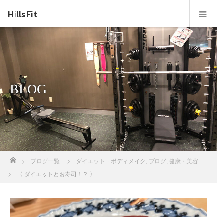
HillsFit
BLOG
ホーム
ブログ一覧
ダイエット・ボディメイク
,
ブログ
,
健康・美容
〈 ダイエットとお寿司！？ 〉