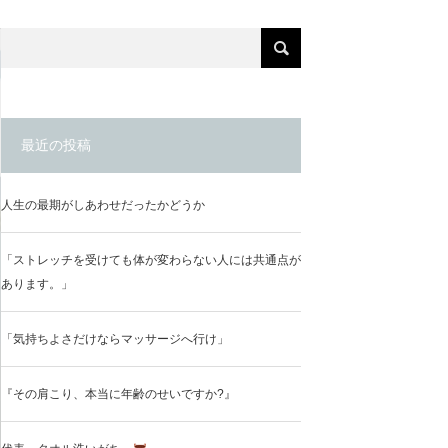
最近の投稿
人生の最期がしあわせだったかどうか
「ストレッチを受けても体が変わらない人には共通点が
あります。」
「気持ちよさだけならマッサージへ行け」
『その肩こり、本当に年齢のせいですか?』