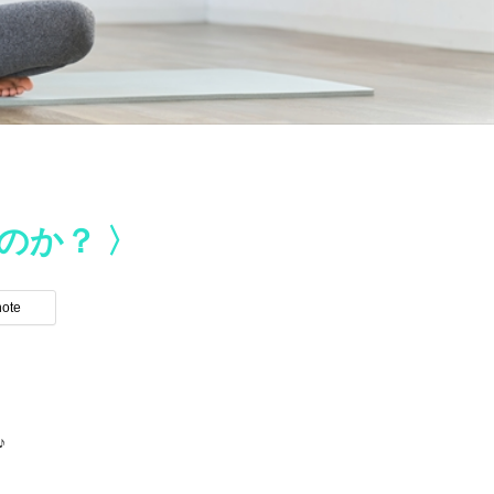
のか？ 〉
note
♪