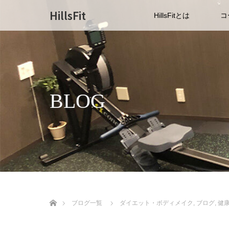
HillsFit
HillsFitとは
コ
BLOG
ホーム
ブログ一覧
ダイエット・ボディメイク
,
ブログ
,
健