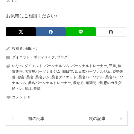
お気軽にご相談ください♪
投稿者:
Hills Fit
ダイエット・ボディメイク
,
ブログ
いなべ
,
ダイエット
,
パーソナルジム
,
パーソナルトレーナー
,
三重
,
体
質改善
,
名古屋パーソナルジム
,
四日市
,
四日市パーソナルジム
,
姿勢改
善
,
弥富
,
桑名
,
桑名ジム
,
桑名ダイエット
,
桑名パーソナル
,
桑名パーソ
ナルジム
,
桑名パーソナルトレーナー
,
痩せる
,
短期間で理想のカラダ
,
筋トレ
,
蟹江
,
長島
コメント:
0
前の記事
次の記事