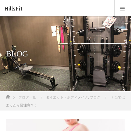
HillsFit
BLOG
ホーム
ブログ一覧
ダイエット・ボディメイク
,
ブログ
〈 当ては
まったら要注意？ 〉