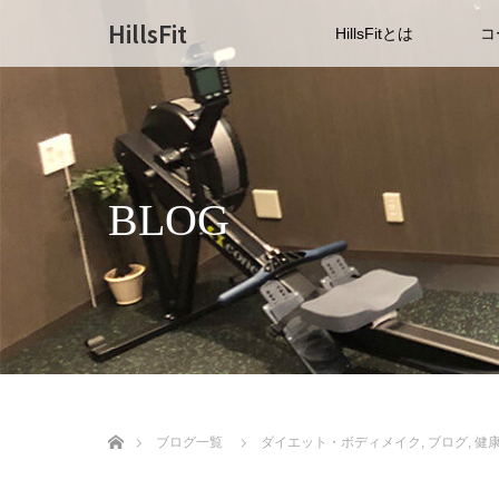
HillsFit
HillsFitとは
コ
BLOG
ホーム
ブログ一覧
ダイエット・ボディメイク
,
ブログ
,
健