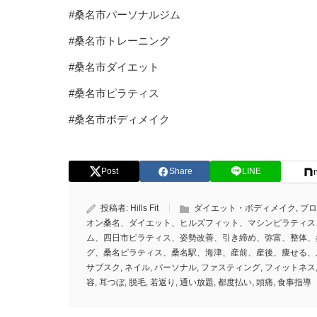
#桑名市パーソナルジム
#桑名市トレーニング
#桑名市ダイエット
#桑名市ピラティス
#桑名市ボディメイク
Post
Share
LINE
投稿者:
Hills Fit
ダイエット・ボディメイク
,
ブロ
オン桑名、ダイエット、ヒルズフィット、マシンピラティス
ム、四日市ピラティス、姿勢改善、引き締め、弥富、整体、
グ、桑名ピラティス、桑名駅、海津、産前、産後、痩せる、
サブスク
,
ネイル
,
パーソナル
,
ファスティング
,
フィットネス
容
,
耳つぼ
,
脱毛
,
若返り
,
通い放題
,
都度払い
,
頭痛
,
食事指導