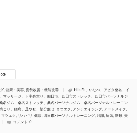
note
グ
,
健康・美容
,
姿勢改善・機能改善
HillsFit、いなべ、アピタ桑名、イ
、マッサージ、下半身太り、四日市、四日市ストレッチ、四日市パーソナルジ
桑名ジム、桑名ストレッチ、桑名パーソナルジム、桑名パーソナルトレーニン
肩こり、腰痛、足やせ、部分痩せ
,
まつエク
,
アンチエイジング
,
アートメイク
,
,
マツエク
,
リハビリ
,
健康
,
四日市パーソナルトレーニング
,
月謝
,
病気
,
糖尿
,
美
コメント:
0