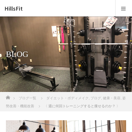
HillsFit
BLOG
ホーム
ブログ一覧
ダイエット・ボディメイク
,
ブログ
,
健康・美容
,
姿
勢改善・機能改善
〈 週に何回トレーニングすると痩せるのか？ 〉