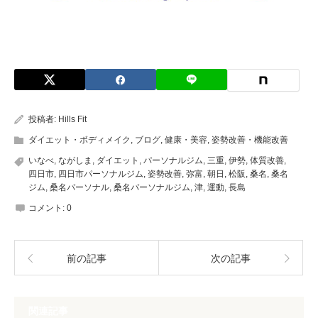
投稿者:
Hills Fit
ダイエット・ボディメイク
,
ブログ
,
健康・美容
,
姿勢改善・機能改善
いなべ
,
ながしま
,
ダイエット
,
パーソナルジム
,
三重
,
伊勢
,
体質改善
,
四日市
,
四日市パーソナルジム
,
姿勢改善
,
弥富
,
朝日
,
松阪
,
桑名
,
桑名
ジム
,
桑名パーソナル
,
桑名パーソナルジム
,
津
,
運動
,
長島
コメント:
0
前の記事
次の記事
関連記事