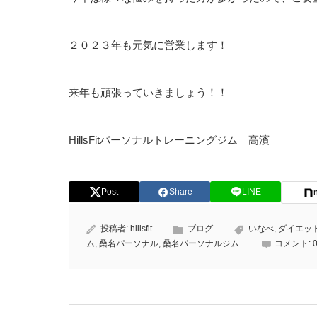
２０２３年も元気に営業します！
来年も頑張っていきましょう！！
HillsFitパーソナルトレーニングジム 高濱
Post
Share
LINE
投稿者:
hillsfit
ブログ
いなべ
,
ダイエッ
ム
,
桑名パーソナル
,
桑名パーソナルジム
コメント: