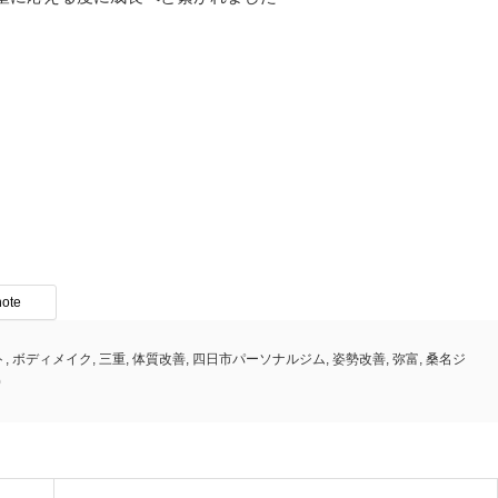
note
ト
,
ボディメイク
,
三重
,
体質改善
,
四日市パーソナルジム
,
姿勢改善
,
弥富
,
桑名ジ
0