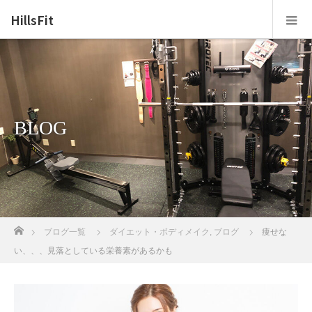
HillsFit
BLOG
ホーム
ブログ一覧
ダイエット・ボディメイク
,
ブログ
痩せな
い、、、見落としている栄養素があるかも