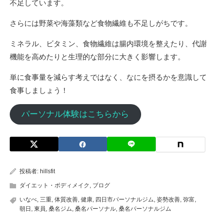
不足しています。
さらには野菜や海藻類など食物繊維も不足しがちです。
ミネラル、ビタミン、食物繊維は腸内環境を整えたり、代謝
機能を高めたりと生理的な部分に大きく影響します。
単に食事量を減らす考えではなく、なにを摂るかを意識して
食事しましょう！
パーソナル体験はこちらから
投稿者:
hillsfit
ダイエット・ボディメイク
,
ブログ
いなべ
,
三重
,
体質改善
,
健康
,
四日市パーソナルジム
,
姿勢改善
,
弥富
,
朝日
,
東員
,
桑名ジム
,
桑名パーソナル
,
桑名パーソナルジム