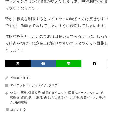
するとインスリン分泌量が増えてしまう為、中性脂肪がたま
りやすくなります。
確かに糖質を制限するとダイエットの最初の方は痩せやすい
ですが、筋肉まで落ちてしまいすぐに停滞してしまいます。
体脂肪を落としたいのであれば長い目でみるように、しっか
り筋肉をつけて代謝を上げ痩せやすいカラダづくりを目指し
ましょう！
投稿者:
hillsfit
ダイエット・ボディメイク
,
ブログ
いなべ
,
三重
,
体質改善
,
健康的ダイエット
,
四日市パーソナルジム
,
姿
勢改善
,
弥富
,
朝日
,
東員
,
桑名ジム
,
桑名パーソナル
,
桑名パーソナルジ
ム
,
脂肪燃焼
コメント:
0