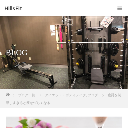
HillsFit
BLOG
ホーム
ブログ一覧
ダイエット・ボディメイク
,
ブログ
糖質を制
限しすぎると痩せづらくなる