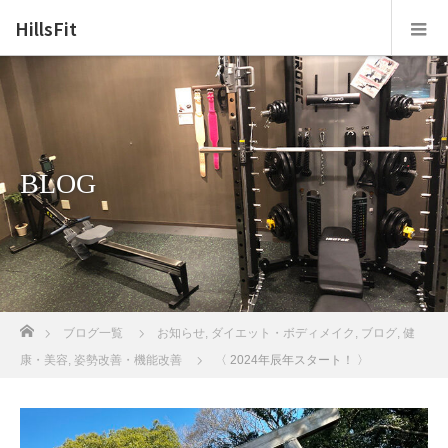
HillsFit
BLOG
ホーム
ブログ一覧
お知らせ
,
ダイエット・ボディメイク
,
ブログ
,
健
康・美容
,
姿勢改善・機能改善
〈 2024年辰年スタート！ 〉