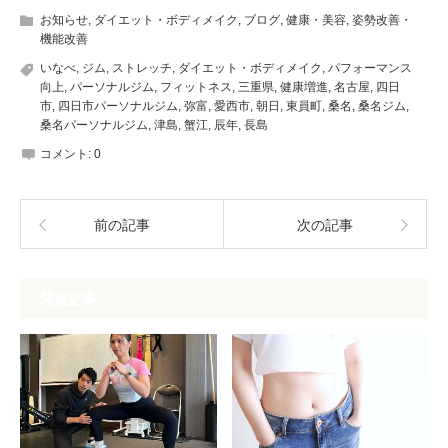
お知らせ
,
ダイエット・ボディメイク
,
ブログ
,
健康・美容
,
姿勢改善・
機能改善
いなべ
,
ジム
,
ストレッチ
,
ダイエット・ボディメイク
,
パフォーマンス
向上
,
パーソナルジム
,
フィットネス
,
三重県
,
健康増進
,
名古屋
,
四日
市
,
四日市パーソナルジム
,
弥富
,
愛西市
,
朝日
,
東員町
,
桑名
,
桑名ジム
,
桑名パーソナルジム
,
津島
,
蟹江
,
辰年
,
長島
コメント:
0
前の記事
次の記事
関連記事